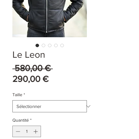
Le Leon
Prix
 580,00 € 
Prix
original
290,00 €
promotionnel
Taille
*
Quantité
*