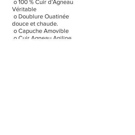
o 100 % Cuir d'Agneau
Véritable
o Doublure Ouatinée
douce et chaude.
o Capuche Amovible
o Cuir Agneau Aniline
souple et élégant
o Couture élégante
o Cuir imperméabilisé
o Fourrure Raccoon
o Taille : 50 (S) - 52 (M) -
54 (L) - 56 (XL) - 58 (XXL)
Suivez-nous sur les
Réseaux :