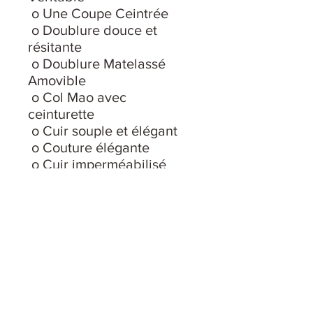
o Une Coupe Ceintrée
o Doublure douce et
résitante
o Doublure Matelassé
Amovible
o Col Mao avec
ceinturette
o Cuir souple et élégant
o Couture élégante
o Cuir imperméabilisé
o Des Zip de Qualité, et
Garantis
o Taille : 48 (XS) - 50 (S) -
52 (M) - 54 (L) - 56 (XL) - 58
(XXL)
Le mannequin porte la