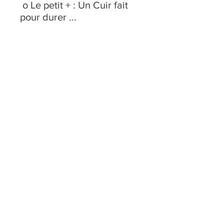
o Le petit + : Un Cuir fait
pour durer ...
o Taille : 48 (XS) - 50 (S) -
52 (M) - 54 (L) - 56 (XL) - 58
(XXL)
Le mannequin porte la
Taille S.
Suivez-nous sur les
Réseaux :
RESTER AU COURANT DES
OFFRES & NOUVEAUTES